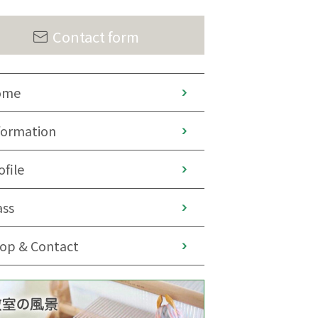
Contact form
ome
formation
ofile
ass
op & Contact