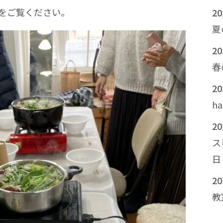
をご覧ください。
2
夏
2
春
2
h
2
ス
日
2
教