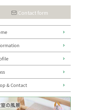
Contact form
ome
formation
ofile
ass
op & Contact