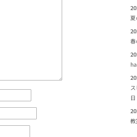
2
夏
2
春
2
h
2
ス
日
2
教